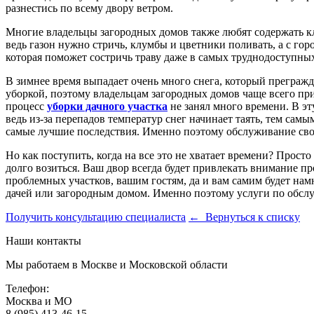
разнестись по всему двору ветром.
Многие владельцы загородных домов также любят содержать кл
ведь газон нужно стричь, клумбы и цветники поливать, а с гор
которая поможет состричь траву даже в самых труднодоступных
В зимнее время выпадает очень много снега, который прегражда
уборкой, поэтому владельцам загородных домов чаще всего при
процесс
уборки дачного участка
не занял много времени. В эту
ведь из-за перепадов температур снег начинает таять, тем са
самые лучшие последствия. Именно поэтому обслуживание свое
Но как поступить, когда на все это не хватает времени? Прос
долго возиться. Ваш двор всегда будет привлекать внимание пр
проблемных участков, вашим гостям, да и вам самим будет нам
дачей или загородным домом. Именно поэтому услуги по обслуж
Получить консультацию специалиста
← Вернуться к списку
Наши контакты
Мы работаем в Москве и Московской области
Телефон:
Москва и МО
8 (985) 413-46-15