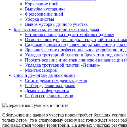
Корчевание пней
Вырубка кустарника
Фрезерование пней
Уборка листвы
Вывоз мусора с дачного участка
Благоустройство территории частного дома
Бетонная площадка под автомобиль под ключ
Отмостка вокруг дома под ключ: устройство, стоим
Садовые дорожки под ключ: виды, мощение, цена и
Дренаж участка: профессиональное устройство под
Укладка тротуарной плитки и брусчатки под ключ: 
Проектирование и монтаж ливневой канализации (
Укладка тротуарной плитки «Пеньки»
Монтаж заборов
Снос и демонтаж дачных домов
Снос и демонтаж дачных домов
Разбор деревянных домов
Демонтаж фундамента
Разбор сгоревших домов
Обслуживание дачного участка порой требует больших усилий и 
только летом, то к следующему сезону вас точно ждет масса ра
производиться уборка территории. На дачных участках регуляр