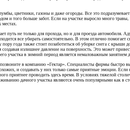
умбы, цветники, газоны и даже огороды. Все это подразумевает
одом и того больше забот. Если на участке выросло много травы,
 местах.
ет путь не только для прохода, но и для проезда автомобиля. Ад
ходится все убирать самостоятельно. В этом отлично помогает 
 пору года также стоит позаботиться об уборке снега с крыши до
мым создавая излишнее давление на поверхность. Это может прив
го участка в зимний период является немаловажным занятием д
то позвоните в компанию «Гектар». Специалисты фирмы быстро вы
охожих, и создавать у них только самые приятные эмоции. Если 
ного приятнее проводить здесь время. В условиях тяжелой столи
иванию дачного участка являются очень популярными как в стол