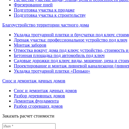
Фрезерование пней
Подготовка участка к продаже
Подготовка участка к строительству
Благоустройство территории частного дома
Укладка тротуарной плитки и брусчатки под ключ: стоимо
Дренаж участка: профессиональное устройство под ключ
Монтаж заборов
Отмостка вокруг дома под ключ: устройство, стоимость и
Бетонная площадка под автомобиль под ключ
Садовые дорожки под ключ: виды, мощение, цена и стоим
Проектирование и монтаж ливневой канализации (ливне
Укладка тротуарной плитки «Пеньки»
Снос и демонтаж дачных домов
Снос и демонтаж дачных домов
Разбор деревянных домов
Демонтаж фундамента
Разбор сгоревших домов
Заказать расчет стоимости