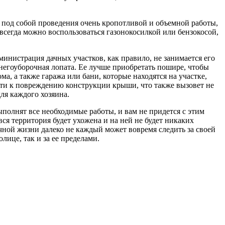
 под собой проведения очень кропотливой и объемной работы,
 всегда можно воспользоваться газонокосилкой или бензокосой,
министрация дачных участков, как правило, не занимается его
снегоуборочная лопата. Ее лучше приобретать пошире, чтобы
ма, а также гаража или бани, которые находятся на участке,
ести к повреждению конструкции крыши, что также вызовет не
ля каждого хозяина.
полнят все необходимые работы, и вам не придется с этим
вся территория будет ухожена и на ней не будет никаких
чной жизни далеко не каждый может вовремя следить за своей
ице, так и за ее пределами.