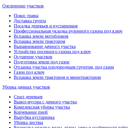
Озеленение участков
Покос травы
Доставка грунта
Посадка деревьев и кустарников
Профессиональная укладка рулонного газона под ключ
Вспашка земли мотоблоком
Вспашка земли трактором
Выравнивание дачного участка
Устройство посевного газона под ключ
Осушение участков
Подготовка земли под газон
Отсыпка участка плодородным грунтом, под газон
Газон под ключ
Вспашка земли трактором и минитрактором
Уборка дачных участков
Спил деревьев
Вывоз мусора с дачного участка
Комплексная уборка участка
Корчевание пней
Вырубка кустарника
Уборка листвы
Расчистка участка: виды, этапы, цена и особенности рабо