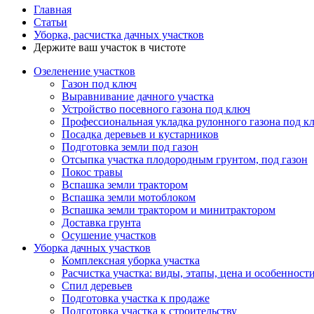
Главная
Статьи
Уборка, расчистка дачных участков
Держите ваш участок в чистоте
Озеленение участков
Газон под ключ
Выравнивание дачного участка
Устройство посевного газона под ключ
Профессиональная укладка рулонного газона под к
Посадка деревьев и кустарников
Подготовка земли под газон
Отсыпка участка плодородным грунтом, под газон
Покос травы
Вспашка земли трактором
Вспашка земли мотоблоком
Вспашка земли трактором и минитрактором
Доставка грунта
Осушение участков
Уборка дачных участков
Комплексная уборка участка
Расчистка участка: виды, этапы, цена и особенност
Спил деревьев
Подготовка участка к продаже
Подготовка участка к строительству