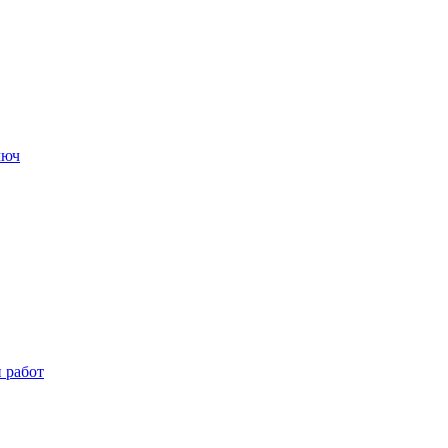
люч
и работ