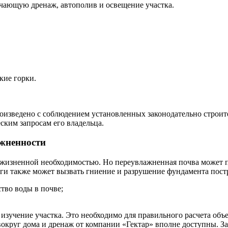
чающую дренаж, автополив и освещение участка.
кие горки.
произведено с соблюдением установленных законодательно строи
ским запросам его владельца.
ажненности
 жизненной необходимостью. Но переувлажненная почва может п
аги также может вызвать гниение и разрушение фундамента постр
тво воды в почве;
изучение участка. Это необходимо для правильного расчета объ
округ дома и дренаж от компании «Гектар» вполне доступны. За