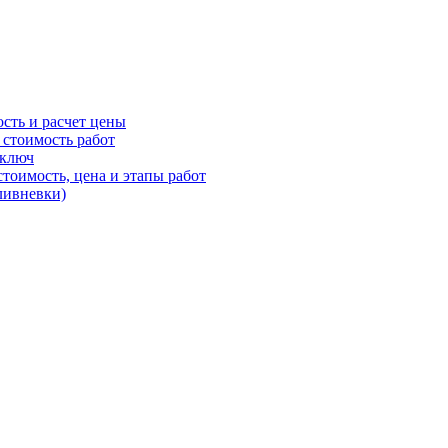
ость и расчет цены
 стоимость работ
 ключ
стоимость, цена и этапы работ
ливневки)