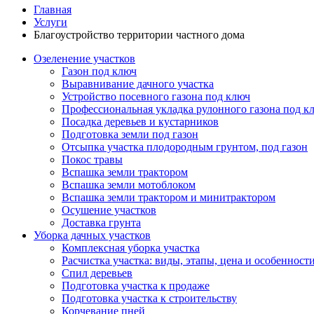
Главная
Услуги
Благоустройство территории частного дома
Озеленение участков
Газон под ключ
Выравнивание дачного участка
Устройство посевного газона под ключ
Профессиональная укладка рулонного газона под к
Посадка деревьев и кустарников
Подготовка земли под газон
Отсыпка участка плодородным грунтом, под газон
Покос травы
Вспашка земли трактором
Вспашка земли мотоблоком
Вспашка земли трактором и минитрактором
Осушение участков
Доставка грунта
Уборка дачных участков
Комплексная уборка участка
Расчистка участка: виды, этапы, цена и особенност
Спил деревьев
Подготовка участка к продаже
Подготовка участка к строительству
Корчевание пней