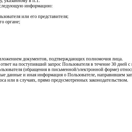
 указанному в п.1.
ть следующую информацию:
ьзователя или его представителя;
го органе;
риложением документов, подтверждающих полномочия лица.
 ответ на поступивший запрос Пользователя в течение 30 дней 
ользователя (обращения в письменной/электронной форме) относ
ые данные и иная информация о Пользователе, направившем запр
роса или в случаях, прямо предусмотренных законодательством.