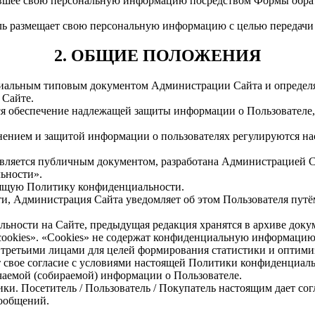
ившее свою персональную информацию посредством Формы обрат
ель размещает свою персональную информацию с целью передач
2. ОБЩИЕ ПОЛОЖЕНИЯ
циальным типовым документом Администрации Сайта и определя
 Сайте.
я обеспечение надлежащей защиты информации о Пользователе, 
ранением и защитой информации о пользователях регулируются
является публичным документом, разработана Администрацией С
ьности».
тоящую Политику конфиденциальности.
ти, Администрация Сайта уведомляет об этом Пользователя пут
льности на Сайте, предыдущая редакция хранятся в архиве док
ookies». «Cookies» не содержат конфиденциальную информацию.
сле третьими лицами для целей формирования статистики и опти
т свое согласие с условиями настоящей Политики конфиденциаль
чаемой (собираемой) информации о Пользователе.
ики. Посетитель / Пользователь / Покупатель настоящим дает сог
ообщений.