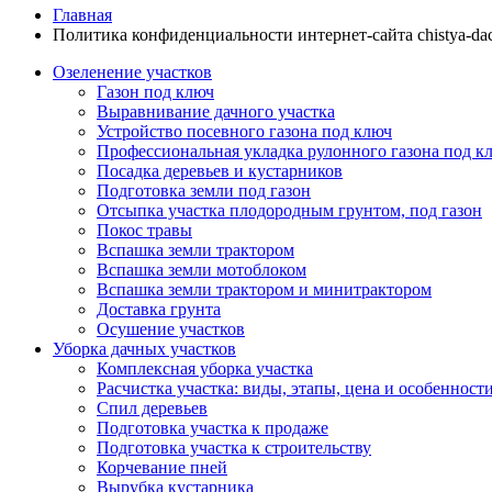
Главная
Политика конфиденциальности интернет-сайта chistya-da
Озеленение участков
Газон под ключ
Выравнивание дачного участка
Устройство посевного газона под ключ
Профессиональная укладка рулонного газона под к
Посадка деревьев и кустарников
Подготовка земли под газон
Отсыпка участка плодородным грунтом, под газон
Покос травы
Вспашка земли трактором
Вспашка земли мотоблоком
Вспашка земли трактором и минитрактором
Доставка грунта
Осушение участков
Уборка дачных участков
Комплексная уборка участка
Расчистка участка: виды, этапы, цена и особенност
Спил деревьев
Подготовка участка к продаже
Подготовка участка к строительству
Корчевание пней
Вырубка кустарника