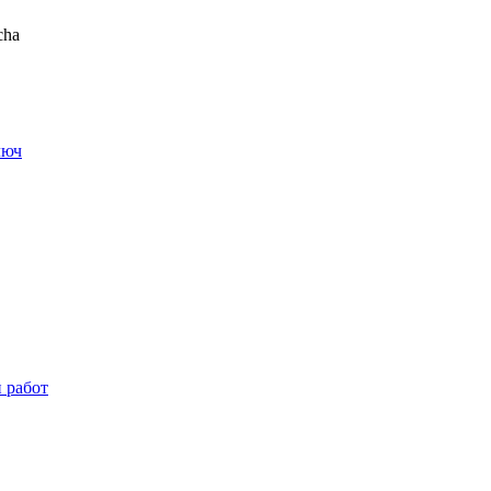
cha
люч
и работ