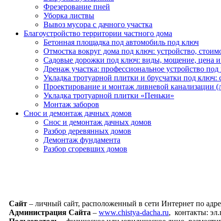
Фрезерование пней
Уборка листвы
Вывоз мусора с дачного участка
Благоустройство территории частного дома
Бетонная площадка под автомобиль под ключ
Отмостка вокруг дома под ключ: устройство, стоим
Садовые дорожки под ключ: виды, мощение, цена и
Дренаж участка: профессиональное устройство под
Укладка тротуарной плитки и брусчатки под ключ: 
Проектирование и монтаж ливневой канализации (
Укладка тротуарной плитки «Пеньки»
Монтаж заборов
Снос и демонтаж дачных домов
Снос и демонтаж дачных домов
Разбор деревянных домов
Демонтаж фундамента
Разбор сгоревших домов
Сайт
– личный сайт, расположенный в сети Интернет по адр
Администрация Сайта
–
www.chistya-dacha.ru
, контакты: эл