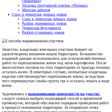
(ливневки)
Укладка тротуарной плитки «Пеньки»
Монтаж заборов
Снос и демонтаж дачных домов
Снос и демонтаж дачных домов
Разбор деревянных домов
Демонтаж фундамента
Разбор сгоревших домов
Зачастую, владельцы земельных участков бывают не
удовлетворены внешним видом территории. Большинство
владений раньше использовались для сельскохозяйственных
работ по перепахиванию земли под засев картофелем. После
многолетних посевов на этих территориях от проезда техники
остались колеи. В некоторых случаях, неопытные владельцы
наделов собственноручно перепахивали землю, вследствие
чего перевернутые глыбы грунта так и остались лежать в виде
кочек.
Задумываясь о
выравнивании поверхности на участке
,
следует сначала выбрать подходящий способ и временной
промежуток, который обусловлен порядком проведения работ
в процессе осваивания территории. За отправную точку
следует выбирать строительство основного сооружения в