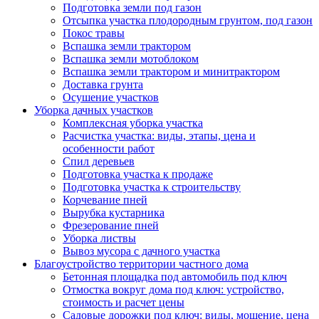
Подготовка земли под газон
Отсыпка участка плодородным грунтом, под газон
Покос травы
Вспашка земли трактором
Вспашка земли мотоблоком
Вспашка земли трактором и минитрактором
Доставка грунта
Осушение участков
Уборка дачных участков
Комплексная уборка участка
Расчистка участка: виды, этапы, цена и
особенности работ
Спил деревьев
Подготовка участка к продаже
Подготовка участка к строительству
Корчевание пней
Вырубка кустарника
Фрезерование пней
Уборка листвы
Вывоз мусора с дачного участка
Благоустройство территории частного дома
Бетонная площадка под автомобиль под ключ
Отмостка вокруг дома под ключ: устройство,
стоимость и расчет цены
Садовые дорожки под ключ: виды, мощение, цена