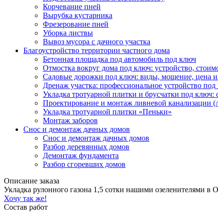
Корчевание пней
Вырубка кустарника
Фрезерование пней
Уборка листвы
Вывоз мусора с дачного участка
Благоустройство территории частного дома
Бетонная площадка под автомобиль под ключ
Отмостка вокруг дома под ключ: устройство, стоим
Садовые дорожки под ключ: виды, мощение, цена и
Дренаж участка: профессиональное устройство под
Укладка тротуарной плитки и брусчатки под ключ: 
Проектирование и монтаж ливневой канализации (
Укладка тротуарной плитки «Пеньки»
Монтаж заборов
Снос и демонтаж дачных домов
Снос и демонтаж дачных домов
Разбор деревянных домов
Демонтаж фундамента
Разбор сгоревших домов
Описание заказа
Укладка рулонного газона 1,5 сотки нашими озеленителями в 
Хочу так же!
Состав работ