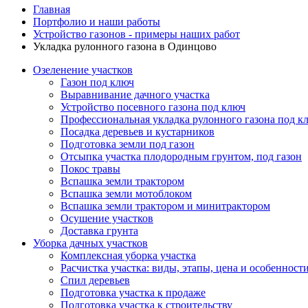
Главная
Портфолио и наши работы
Устройство газонов - примеры наших работ
Укладка рулонного газона в Одинцово
Озеленение участков
Газон под ключ
Выравнивание дачного участка
Устройство посевного газона под ключ
Профессиональная укладка рулонного газона под к
Посадка деревьев и кустарников
Подготовка земли под газон
Отсыпка участка плодородным грунтом, под газон
Покос травы
Вспашка земли трактором
Вспашка земли мотоблоком
Вспашка земли трактором и минитрактором
Осушение участков
Доставка грунта
Уборка дачных участков
Комплексная уборка участка
Расчистка участка: виды, этапы, цена и особенност
Спил деревьев
Подготовка участка к продаже
Подготовка участка к строительству