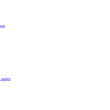
люч
и работ