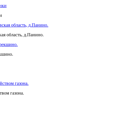
и
ая область, д.Панино.
екшино.
вом газона.