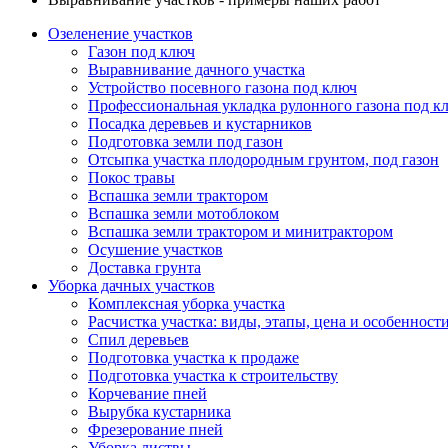
Озеленение участков
Газон под ключ
Выравнивание дачного участка
Устройство посевного газона под ключ
Профессиональная укладка рулонного газона под к
Посадка деревьев и кустарников
Подготовка земли под газон
Отсыпка участка плодородным грунтом, под газон
Покос травы
Вспашка земли трактором
Вспашка земли мотоблоком
Вспашка земли трактором и минитрактором
Осушение участков
Доставка грунта
Уборка дачных участков
Комплексная уборка участка
Расчистка участка: виды, этапы, цена и особенност
Спил деревьев
Подготовка участка к продаже
Подготовка участка к строительству
Корчевание пней
Вырубка кустарника
Фрезерование пней
Уборка листвы