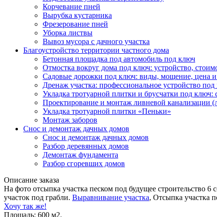
Корчевание пней
Вырубка кустарника
Фрезерование пней
Уборка листвы
Вывоз мусора с дачного участка
Благоустройство территории частного дома
Бетонная площадка под автомобиль под ключ
Отмостка вокруг дома под ключ: устройство, стоим
Садовые дорожки под ключ: виды, мощение, цена и
Дренаж участка: профессиональное устройство под
Укладка тротуарной плитки и брусчатки под ключ: 
Проектирование и монтаж ливневой канализации (
Укладка тротуарной плитки «Пеньки»
Монтаж заборов
Снос и демонтаж дачных домов
Снос и демонтаж дачных домов
Разбор деревянных домов
Демонтаж фундамента
Разбор сгоревших домов
Описание заказа
На фото отсыпка участка песком под будущее строительство 6
участок под грабли.
Выравнивание участка
, Отсыпка участка 
Хочу так же!
Площадь: 600 м2.