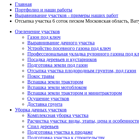
Главная
Портфолио и наши работы
Выравнивание участков - примеры наших работ
Отсыпка участка 6 соток песком Московская область, Ва
Озеленение участков
Газон под ключ
Выравнивание дачного участка
Устройство посевного газона под ключ
Профессиональная укладка рулонного газона под к
Посадка деревьев и кустарников
Подготовка земли под газон
Отсыпка участка плодородным грунтом, под газон
Покос травы
Вспашка земли трактором
Вспашка земли мотоблоком
Вспашка земли трактором и минитрактором
Осушение участков
Доставка грунта
Уборка дачных участков
Комплексная уборка участка
Расчистка участка: виды, этапы, цена и особенност
Спил деревьев
Подготовка участка к продаже
Подготовка участка к строительству