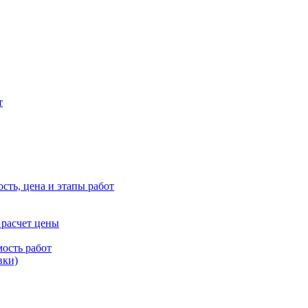
т
сть, цена и этапы работ
 расчет цены
ость работ
вки)