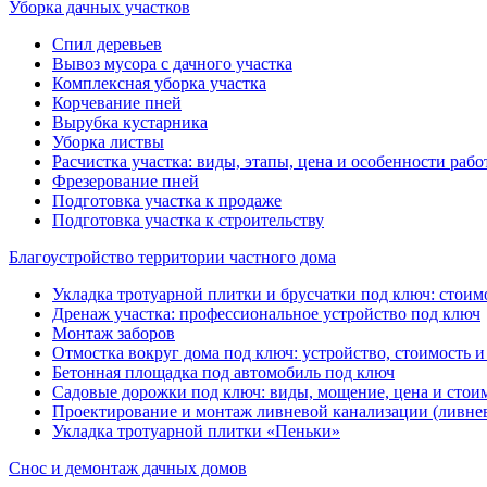
Уборка дачных участков
Спил деревьев
Вывоз мусора с дачного участка
Комплексная уборка участка
Корчевание пней
Вырубка кустарника
Уборка листвы
Расчистка участка: виды, этапы, цена и особенности рабо
Фрезерование пней
Подготовка участка к продаже
Подготовка участка к строительству
Благоустройство территории частного дома
Укладка тротуарной плитки и брусчатки под ключ: стоимо
Дренаж участка: профессиональное устройство под ключ
Монтаж заборов
Отмостка вокруг дома под ключ: устройство, стоимость и
Бетонная площадка под автомобиль под ключ
Садовые дорожки под ключ: виды, мощение, цена и стоим
Проектирование и монтаж ливневой канализации (ливне
Укладка тротуарной плитки «Пеньки»
Снос и демонтаж дачных домов